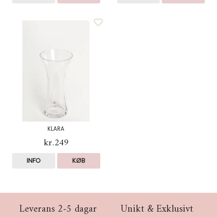
KLARA
kr.249
INFO
KØB
Leverans 2-5 dagar
Unikt & Exklusivt