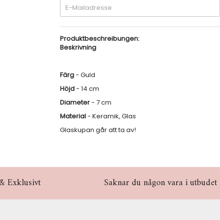
Produktbeschreibungen:
Beskrivning
Färg
- Guld
Höjd
- 14 cm
Diameter
- 7 cm
Material
- Keramik, Glas
Glaskupan går att ta av!
& Exklusivt
Saknar du någon vara i utbudet hö