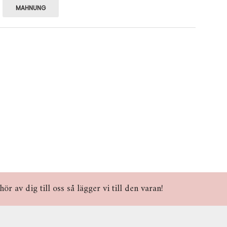
MAHNUNG
r av dig till oss så lägger vi till den varan!