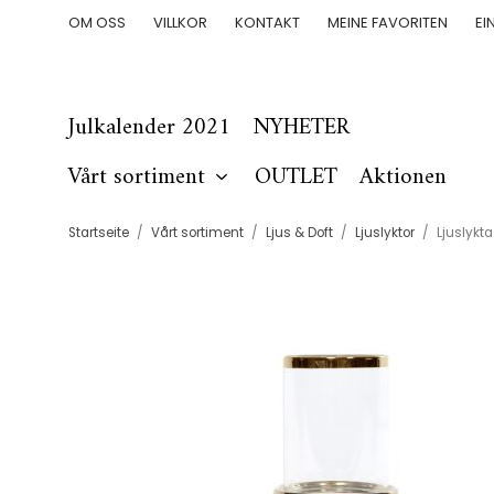
OM OSS
VILLKOR
KONTAKT
MEINE FAVORITEN
EI
Julkalender 2021
NYHETER
Vårt sortiment
OUTLET
Aktionen
Startseite
/
Vårt sortiment
/
Ljus & Doft
/
Ljuslyktor
/
Ljuslykta