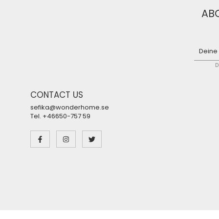
ABO
D
CONTACT US
sefika@wonderhome.se
Tel. +46650-757 59