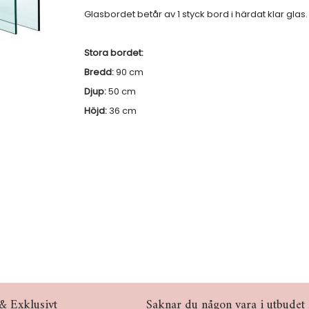
Glasbordet betår av 1 styck bord i härdat klar glas.
Stora bordet:
Bredd:
90 cm
Djup:
50 cm
Höjd:
36 cm
& Exklusivt
Saknar du någon vara i utbudet hö