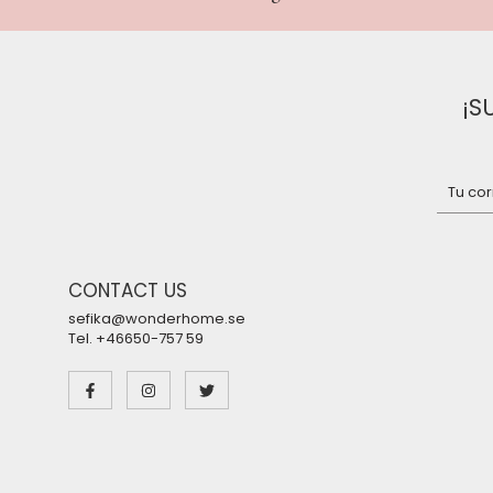
¡S
CONTACT US
sefika@wonderhome.se
Tel. +46650-757 59