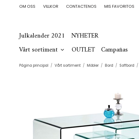
OM OSS
VILLKOR
CONTACTENOS
MIS FAVORITOS
Julkalender 2021
NYHETER
Vårt sortiment
OUTLET
Campañas
Página principal
/
Vårt sortiment
/
Möbler
/
Bord
/
Soffbord
/