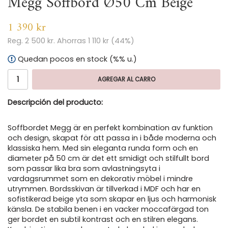
Megg Soffbord Ø50 Cm Beige
1 390 kr
Reg.
2 500 kr
. Ahorras
1 110 kr
(
44
%)
Quedan pocos en stock (%% u.)
AGREGAR AL CARRO
Descripción del producto:
Soffbordet Megg är en perfekt kombination av funktion
och design, skapat för att passa in i både moderna och
klassiska hem. Med sin eleganta runda form och en
diameter på 50 cm är det ett smidigt och stilfullt bord
som passar lika bra som avlastningsyta i
vardagsrummet som en dekorativ möbel i mindre
utrymmen. Bordsskivan är tillverkad i MDF och har en
sofistikerad beige yta som skapar en ljus och harmonisk
känsla. De stabila benen i en vacker moccafärgad ton
ger bordet en subtil kontrast och en stilren elegans.