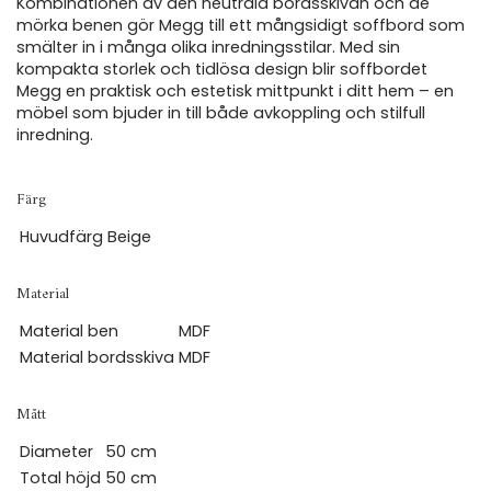
Kombinationen av den neutrala bordsskivan och de
mörka benen gör Megg till ett mångsidigt soffbord som
smälter in i många olika inredningsstilar. Med sin
kompakta storlek och tidlösa design blir soffbordet
Megg en praktisk och estetisk mittpunkt i ditt hem – en
möbel som bjuder in till både avkoppling och stilfull
inredning.
Färg
Huvudfärg
Beige
Material
Material ben
MDF
Material bordsskiva
MDF
Mått
Diameter
50 cm
Total höjd
50 cm