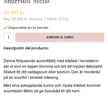
Snurrstol Mello
20 500 kr
Reg.
28 000 kr
. Ahorras
7 500 kr
(
27
%)
Disponible en la tienda
AGREGAR AL CARRO
Descripción del producto:
Denna förtjusande accentfåtölj med klädsel i konstskinn
ser ut som en öppen blomma och blir ett mycket dekorativt
tillskott till ditt vardagsrum eller sovrum. Den är monterad
på en snurrfot i borstad mässing.
Med sina avkopplande kurvor och mjuka klädsel kommer
snurrstolen Mello att ge överskåd till ditt hem.