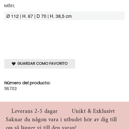
Mått;
Ø 112 | H. 67 | D 70 | H. 38,5 cm
GUARDAR COMO FAVORITO
Número del producto:
116703
Leverans 2-5 dagar
Unikt & Exklusivt
Saknar du någon vara i utbudet hör av dig till
oss så lägger vi till den varan!