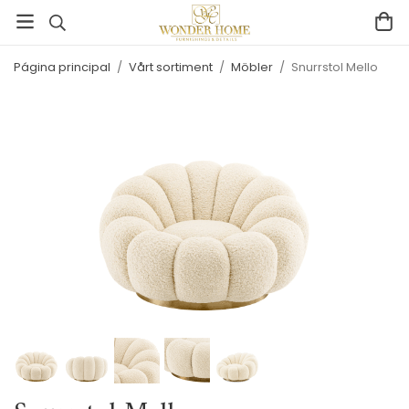
Página principal
/
Vårt sortiment
/
Möbler
/
Snurrstol Mello