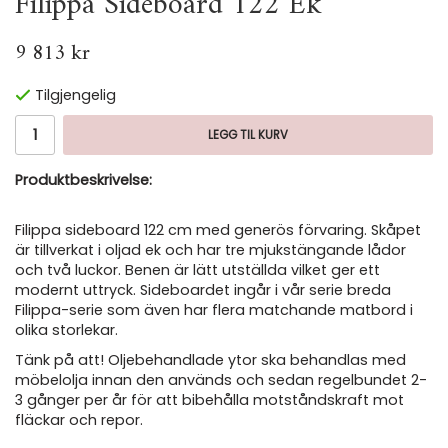
Filippa Sideboard 122 Ek
9 813 kr
Tilgjengelig
LEGG TIL KURV
Produktbeskrivelse:
Filippa sideboard 122 cm med generös förvaring. Skåpet
är tillverkat i oljad ek och har tre mjukstängande lådor
och två luckor. Benen är lätt utställda vilket ger ett
modernt uttryck. Sideboardet ingår i vår serie breda
Filippa-serie som även har flera matchande matbord i
olika storlekar.
Tänk på att! Oljebehandlade ytor ska behandlas med
möbelolja innan den används och sedan regelbundet 2-
3 gånger per år för att bibehålla motståndskraft mot
fläckar och repor.