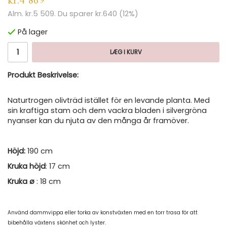
kr.4 869
Alm.
kr.5 509
. Du sparer
kr.640
(
12
%)
På lager
LÆG I KURV
Produkt Beskrivelse:
Naturtrogen olivträd istället för en levande planta. Med
sin kraftiga stam och dem vackra bladen i silvergröna
nyanser kan du njuta av den många år framöver.
Höjd:
190 cm
Kruka höjd
: 17 cm
Kruka ø
: 18 cm
Använd dammvippa eller torka av konstväxten med en torr trasa för att
bibehålla växtens skönhet och lyster.