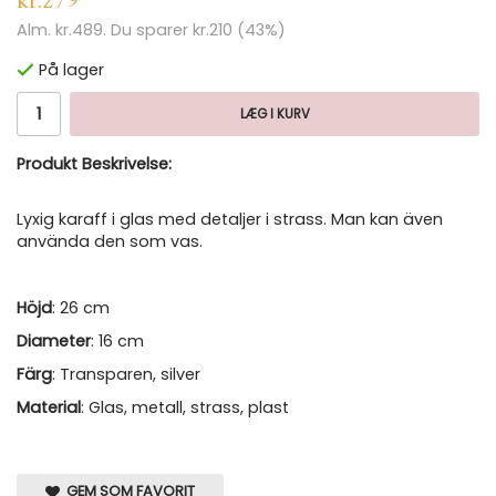
kr.279
Alm.
kr.489
. Du sparer
kr.210
(
43
%)
På lager
LÆG I KURV
Produkt Beskrivelse:
Lyxig karaff i glas med detaljer i strass. Man kan även
använda den som vas.
Höjd
: 26 cm
Diameter
: 16 cm
Färg
: Transparen, silver
Material
: Glas, metall, strass, plast
GEM SOM FAVORIT