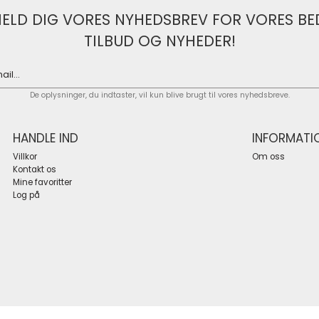
MELD DIG VORES NYHEDSBREV FOR VORES BE
TILBUD OG NYHEDER!
De oplysninger, du indtaster, vil kun blive brugt til vores nyhedsbreve.
HANDLE IND
INFORMATI
Villkor
Om oss
Kontakt os
Mine favoritter
Log på