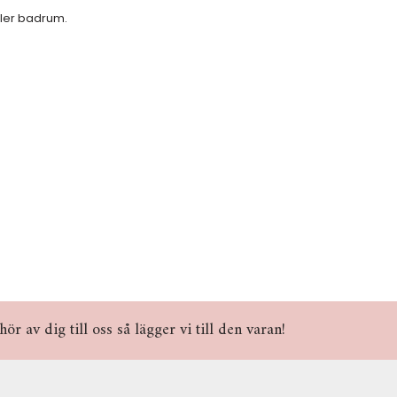
ller badrum.
r av dig till oss så lägger vi till den varan!