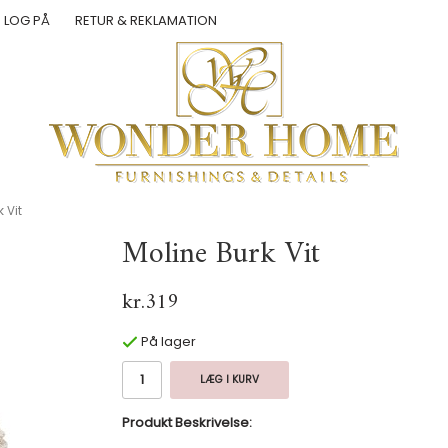
LOG PÅ
RETUR & REKLAMATION
 Vit
Moline Burk Vit
kr.319
På lager
LÆG I KURV
Produkt Beskrivelse: