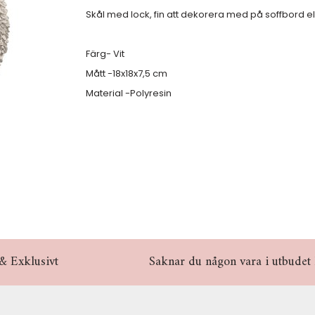
Skål med lock, fin att dekorera med på soffbord e
Färg- Vit
Mått -18x18x7,5 cm
Material -Polyresin
& Exklusivt
Saknar du någon vara i utbudet hö