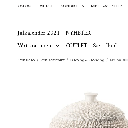
OM OSS
VILLKOR
KONTAKT OS
MINE FAVORITTER
Julkalender 2021
NYHETER
Vårt sortiment
OUTLET
Særtilbud
Startsiden
/
Vårt sortiment
/
Dukning & Servering
/
Moline Burk