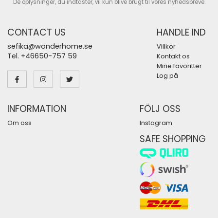
De oplysninger, du indtaster, vil kun blive brugt til vores nyhedsbreve.
CONTACT US
HANDLE IND
sefika@wonderhome.se
Villkor
Tel. +46650-757 59
Kontakt os
Mine favoritter
Log på
INFORMATION
FÖLJ OSS
Om oss
Instagram
SAFE SHOPPING