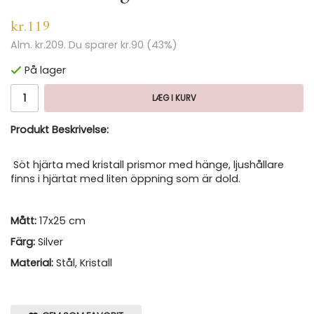
kr.119
Alm.
kr.209
. Du sparer
kr.90
(
43
%)
På lager
LÆG I KURV
Produkt Beskrivelse:
Söt hjärta med kristall prismor med hänge, ljushållare
finns i hjärtat med liten öppning som är dold.
Mått:
17x25 cm
Färg:
Silver
Material:
Stål, Kristall