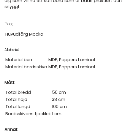
dig som vill ha ett soffbord som är både praktiskt och
snyggt.
Färg
Huvudfärg
Mocka
Material
Material ben
MDF, Pappers Laminat
Material bordsskiva
MDF, Pappers Laminat
Mått
Total bredd
50 cm
Total höjd
38 cm
Total längd
100 cm
Bordsskivans tjocklek
1 cm
Annat