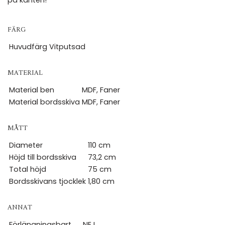
på kanten!
FÄRG
Huvudfärg
Vitputsad
MATERIAL
Material ben
MDF, Faner
Material bordsskiva
MDF, Faner
MÅTT
Diameter
110 cm
Höjd till bordsskiva
73,2 cm
Total höjd
75 cm
Bordsskivans tjocklek
1,80 cm
ANNAT
Förlängningsbart
NEJ