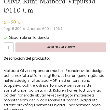
Olivia Runt Matbord Vitputsad
Ø110 Cm
5 790 kr
Reg.
6 390 kr
. Ahorras
600 kr
(
9
%)
Disponible en la tienda
AGREGAR AL CARRO
Descripción del producto:
Matbord Olivia imponerar med sin Skandinaviska design
och smakfulla utformning! Bordet har en genomgående
helhetsdesign i vitputsad MDF med en tunn, rund
toppskiva och tre cylinderformade ben som sitter
samlat under bordets mitt. Kulören har en lätt täcknad
på den fanerade skivan vilket synliggör materialets
mönster som ger liv och rörelse till bordet. Skapa ett
stilrent blickfång i hemmets hjärta - här hamnar ingen