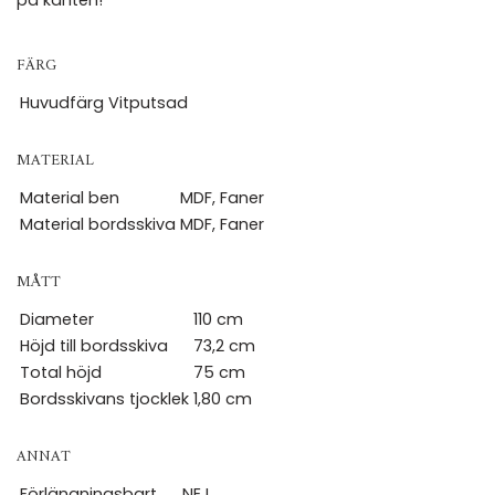
på kanten!
FÄRG
Huvudfärg
Vitputsad
MATERIAL
Material ben
MDF, Faner
Material bordsskiva
MDF, Faner
MÅTT
Diameter
110 cm
Höjd till bordsskiva
73,2 cm
Total höjd
75 cm
Bordsskivans tjocklek
1,80 cm
ANNAT
Förlängningsbart
NEJ