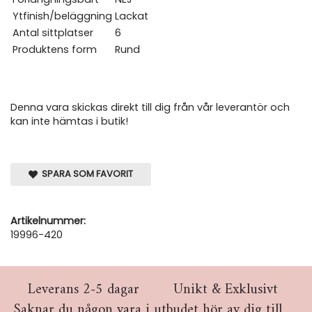
Ytfinish/beläggning
Lackat
Antal sittplatser
6
Produktens form
Rund
Denna vara skickas direkt till dig från vår leverantör och
kan inte hämtas i butik!
SPARA SOM FAVORIT
Artikelnummer:
19996-420
Leverans 2-5 dagar
Unikt & Exklusivt
Saknar du någon vara i utbudet hör av dig till