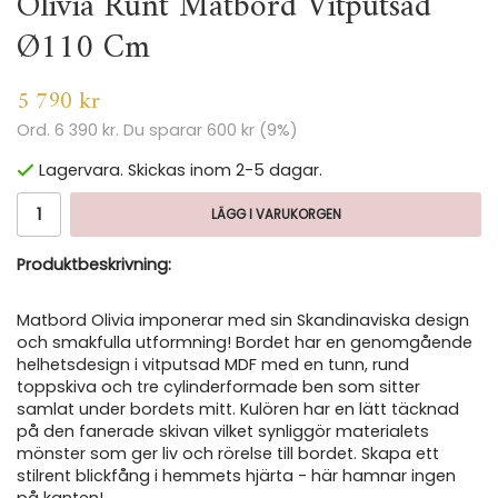
Olivia Runt Matbord Vitputsad
Ø110 Cm
5 790 kr
Ord.
6 390 kr
. Du sparar
600 kr
(
9
%)
Lagervara. Skickas inom 2-5 dagar.
LÄGG I VARUKORGEN
Produktbeskrivning:
Matbord Olivia imponerar med sin Skandinaviska design
och smakfulla utformning! Bordet har en genomgående
helhetsdesign i vitputsad MDF med en tunn, rund
toppskiva och tre cylinderformade ben som sitter
samlat under bordets mitt. Kulören har en lätt täcknad
på den fanerade skivan vilket synliggör materialets
mönster som ger liv och rörelse till bordet. Skapa ett
stilrent blickfång i hemmets hjärta - här hamnar ingen