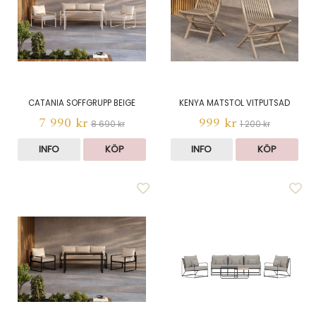
CATANIA SOFFGRUPP BEIGE
KENYA MATSTOL VITPUTSAD
7 990 kr
999 kr
8 690 kr
1 200 kr
INFO
KÖP
INFO
KÖP