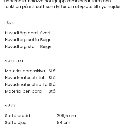
underhålla. Palazzo soffgrupp kombinerar form och
funktion på ett sätt som lyfter din uteplats till nya höjder.
FÄRG
Huvudfärg bord
Svart
Huvudfärg soffa
Beige
Huvudfärg stol
Beige
MATERIAL
Material bordsskiva
Stål
Huvudmaterial stol
Stål
Huvudmaterial soffa
Stål
Material ben bord
Stål
MÅTT
Soffa bredd
209,5 cm
Soffa djup
84 cm