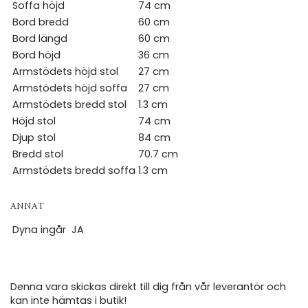
Soffa höjd
74 cm
Bord bredd
60 cm
Bord längd
60 cm
Bord höjd
36 cm
Armstödets höjd stol
27 cm
Armstödets höjd soffa
27 cm
Armstödets bredd stol
1.3 cm
Höjd stol
74 cm
Djup stol
84 cm
Bredd stol
70.7 cm
Armstödets bredd soffa
1.3 cm
ANNAT
Dyna ingår
JA
Denna vara skickas direkt till dig från vår leverantör och
kan inte hämtas i butik!