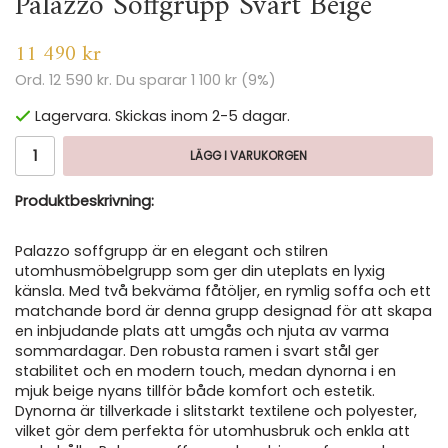
Palazzo Soffgrupp Svart Beige
11 490 kr
Ord.
12 590 kr
. Du sparar
1 100 kr
(
9
%)
Lagervara. Skickas inom 2-5 dagar.
LÄGG I VARUKORGEN
Produktbeskrivning:
Palazzo soffgrupp är en elegant och stilren
utomhusmöbelgrupp som ger din uteplats en lyxig
känsla. Med två bekväma fåtöljer, en rymlig soffa och ett
matchande bord är denna grupp designad för att skapa
en inbjudande plats att umgås och njuta av varma
sommardagar. Den robusta ramen i svart stål ger
stabilitet och en modern touch, medan dynorna i en
mjuk beige nyans tillför både komfort och estetik.
Dynorna är tillverkade i slitstarkt textilene och polyester,
vilket gör dem perfekta för utomhusbruk och enkla att