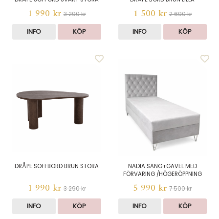
1 990 kr
1 500 kr
3 290 kr
2 690 kr
INFO
KÖP
INFO
KÖP
DRÅPE SOFFBORD BRUN STORA
NADIA SÄNG+GAVEL MED
FÖRVARING /HÖGERÖPPNING
1 990 kr
5 990 kr
3 290 kr
7 500 kr
INFO
KÖP
INFO
KÖP