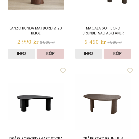
LANZO RUNDA MATBORD Ø120
MACALA SOFFBORD
BEIGE
BRUNBETSAD ASKFANER
2 990 kr
5 450 kr
3 500 kr
7 990 kr
INFO
KÖP
INFO
KÖP
DRÅPE SOFFORD SVART STORA
DRÅPE BORD BRUN LILLA