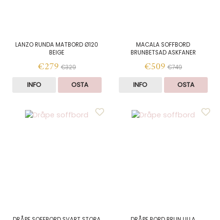
LANZO RUNDA MATBORD Ø120
MACALA SOFFBORD
BEIGE
BRUNBETSAD ASKFANER
€279
€509
€329
€749
INFO
OSTA
INFO
OSTA
DRÅPE SOFFBORD SVART STORA
DRÅPE BORD BRUN LILLA