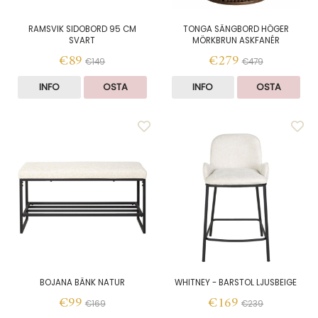
RAMSVIK SIDOBORD 95 CM
TONGA SÄNGBORD HÖGER
SVART
MÖRKBRUN ASKFANÉR
€89
€279
€149
€479
INFO
OSTA
INFO
OSTA
BOJANA BÄNK NATUR
WHITNEY - BARSTOL LJUSBEIGE
€99
€169
€169
€239