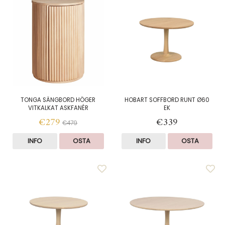
TONGA SÄNGBORD HÖGER
HOBART SOFFBORD RUNT Ø60
VITKALKAT ASKFANÉR
EK
€279
€339
€479
INFO
OSTA
INFO
OSTA