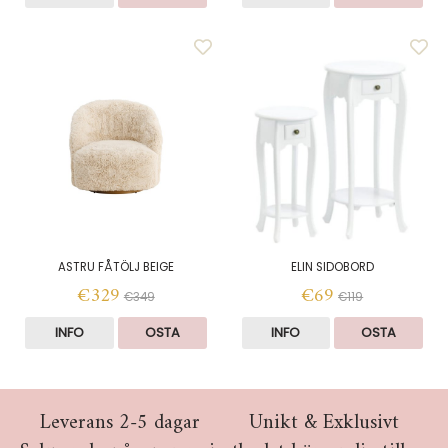
ASTRU FÅTÖLJ BEIGE
ELIN SIDOBORD
€329
€69
€349
€119
INFO
OSTA
INFO
OSTA
Leverans 2-5 dagar
Unikt & Exklusivt