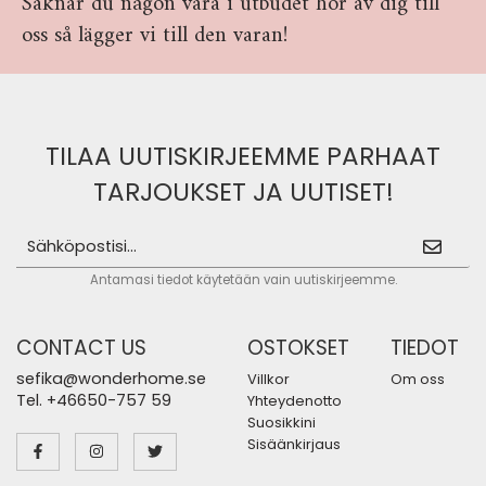
Saknar du någon vara i utbudet hör av dig till
oss så lägger vi till den varan!
TILAA UUTISKIRJEEMME PARHAAT
TARJOUKSET JA UUTISET!
Antamasi tiedot käytetään vain uutiskirjeemme.
CONTACT US
OSTOKSET
TIEDOT
sefika@wonderhome.se
Villkor
Om oss
Tel. +46650-757 59
Yhteydenotto
Suosikkini
Sisäänkirjaus