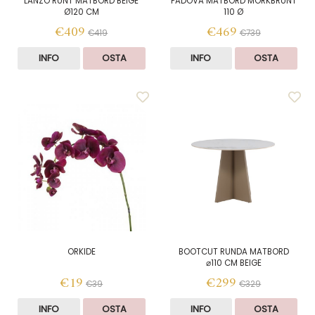
LANZO RUNT MATBORD BEIGE
PADOVA MATBORD MÖRKBRUNT
Ø120 CM
110 Ø
€409
€469
€419
€739
INFO
OSTA
INFO
OSTA
ORKIDE
BOOTCUT RUNDA MATBORD
⌀110 CM BEIGE
€19
€299
€39
€329
INFO
OSTA
INFO
OSTA