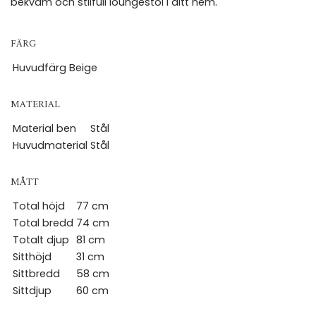
bekväm och stilfull loungestol i ditt hem.
FÄRG
Huvudfärg
Beige
MATERIAL
Material ben
Stål
Huvudmaterial
Stål
MÅTT
Total höjd
77 cm
Total bredd
74 cm
Totalt djup
81 cm
Sitthöjd
31 cm
Sittbredd
58 cm
Sittdjup
60 cm