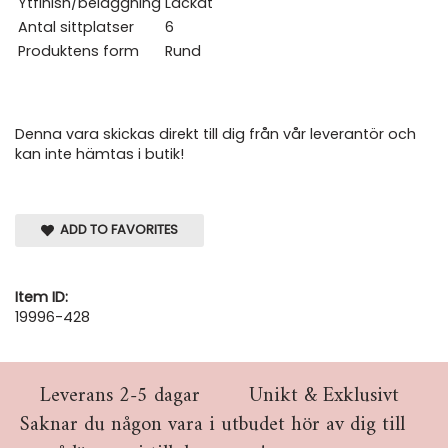
Ytfinish/beläggning
Lackat
Antal sittplatser
6
Produktens form
Rund
Denna vara skickas direkt till dig från vår leverantör och
kan inte hämtas i butik!
ADD TO FAVORITES
Item ID:
19996-428
Leverans 2-5 dagar
Unikt & Exklusivt
Saknar du någon vara i utbudet hör av dig till