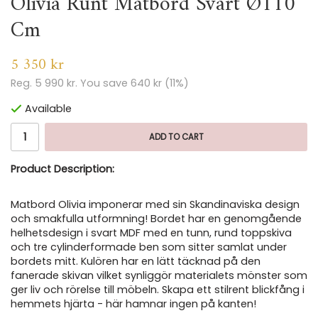
Olivia Runt Matbord Svart Ø110
Cm
5 350 kr
Reg.
5 990 kr
. You save
640 kr
(
11
%)
Available
ADD TO CART
Product Description:
Matbord Olivia imponerar med sin Skandinaviska design
och smakfulla utformning! Bordet har en genomgående
helhetsdesign i svart MDF med en tunn, rund toppskiva
och tre cylinderformade ben som sitter samlat under
bordets mitt. Kulören har en lätt täcknad på den
fanerade skivan vilket synliggör materialets mönster som
ger liv och rörelse till möbeln. Skapa ett stilrent blickfång i
hemmets hjärta - här hamnar ingen på kanten!