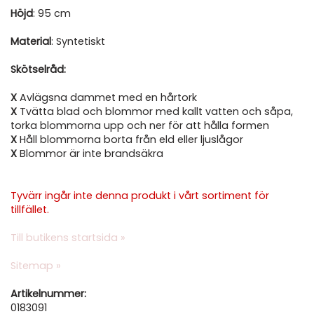
Höjd
: 95 cm
Material
: Syntetiskt
Skötselråd:
X
Avlägsna dammet med en hårtork
X
Tvätta blad och blommor med kallt vatten och såpa,
torka blommorna upp och ner för att hålla formen
X
Håll blommorna borta från eld eller ljuslågor
X
Blommor är inte brandsäkra
Tyvärr ingår inte denna produkt i vårt sortiment för
tillfället.
Till butikens startsida »
Sitemap »
Artikelnummer:
0183091