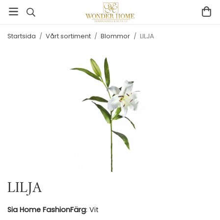
Startsida
/
Vårt sortiment
/
Blommor
/
LILJA
LILJA
Sia Home Fashion
Färg
: Vit