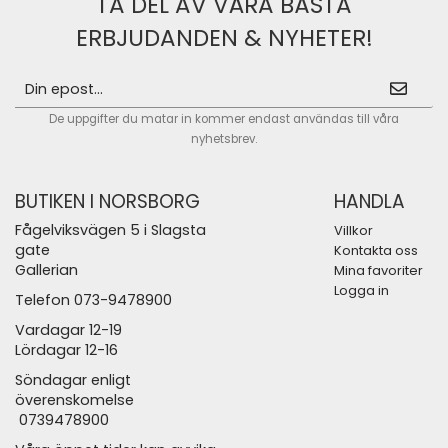
TA DEL AV VÅRA BÄSTA
ERBJUDANDEN & NYHETER!
De uppgifter du matar in kommer endast användas till våra
nyhetsbrev.
BUTIKEN I NORSBORG
HANDLA
Fågelviksvägen 5 i Slagsta
Villkor
gate
Kontakta oss
Gallerian
Mina favoriter
Logga in
Telefon 073-9478900
Vardagar 12-19
Lördagar 12-16
Söndagar enligt
överenskomelse
0739478900