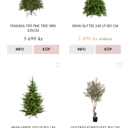
FRANSKA TIPS PINE TREE GRN
GRAN GLITTRE 240 LP 180 CM
225CM
3 690 kr
3 490 kr
4 250 kr
INFO
KÖP
INFO
KÖP
GRAN VERDE 200 LP 150 CM
OLIVTRÄD KONSTVÄXT 150 CM