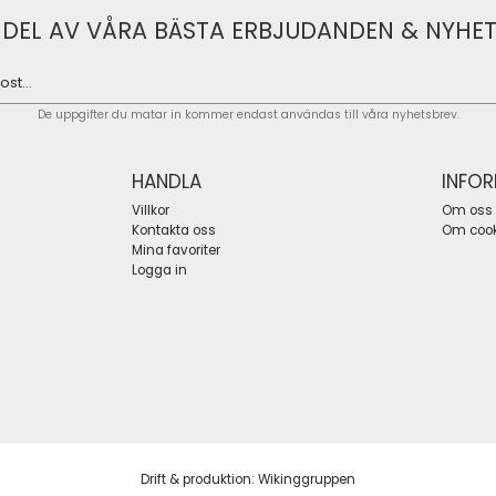
 DEL AV VÅRA BÄSTA ERBJUDANDEN & NYHET
De uppgifter du matar in kommer endast användas till våra nyhetsbrev.
HANDLA
INFO
Villkor
Om oss
Kontakta oss
Om cook
Mina favoriter
Logga in
Drift & produktion:
Wikinggruppen