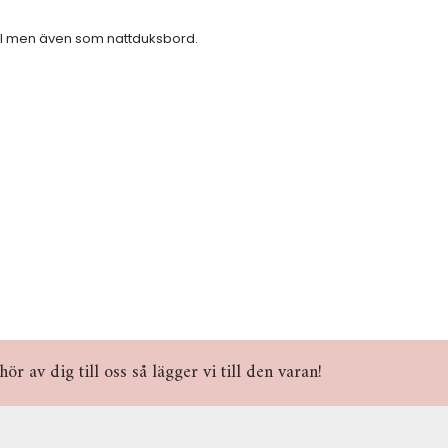
 hall men även som nattduksbord.
r av dig till oss så lägger vi till den varan!