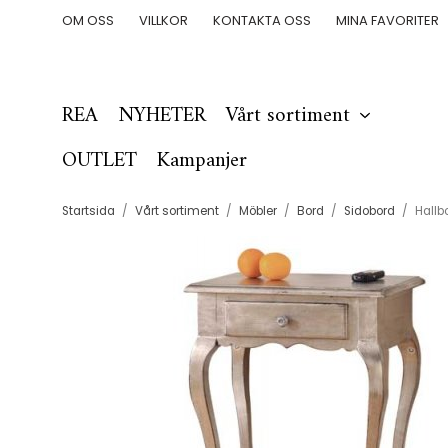
OM OSS
VILLKOR
KONTAKTA OSS
MINA FAVORITER
REA
NYHETER
Vårt sortiment
OUTLET
Kampanjer
Startsida
/
Vårt sortiment
/
Möbler
/
Bord
/
Sidobord
/
Hallb