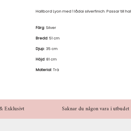
Hallbord Lyon med 1 lådai silverfinich. Passar till
Färg
: Silver
Bredd
: 51 cm
Djup
: 35 cm
Höjd
: 81 cm
Material
: Trä
& Exklusivt
Saknar du någon vara i utbudet hö