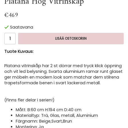
Platana Hög Vitrinskåp
€469
Saatavana
LISÄÄ OSTOSKORIIN
Tuote Kuvaus:
Platana vitrinskåp har 2 st dörrar med tryck klick öppning
och vit led belysning. Svarta aluminium ramar runt glaset
ger möbeln en modern look som matchar dem stilrena
trapetsformade benen i svart lackerad metall.
(Finns fler delar i serien!)
Mått: B:60 cm H:194 cm D:40 cm
Materialtyp: Trä, Glas, metall, Aluminium
Färgnamn: Beige,Svart,Brun
Montering: Ja