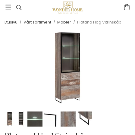
Etusivu
/
Vårt sortiment
/
Möbler
/
Platana Hög Vitrinskåp