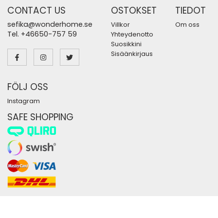
CONTACT US
OSTOKSET
TIEDOT
sefika@wonderhome.se
Villkor
Om oss
Tel. +46650-757 59
Yhteydenotto
Suosikkini
Sisäänkirjaus
FÖLJ OSS
Instagram
SAFE SHOPPING
Tuottaja:
Wikinggruppen