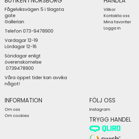
BUTIKEN I NORSBORG
HANDLA
Fågelviksvägen 5 i Slagsta
Villkor
gate
Kontakta oss
Gallerian
Mina favoriter
Logga in
Telefon 073-9478900
Vardagar 12-19
Lördagar 12-16
Söndagar enligt
överenskomelse
0739478900
Våra öppet tider kan avvika
något!
INFORMATION
FÖLJ OSS
Om oss
Instagram
Om cookies
TRYGG HANDEL