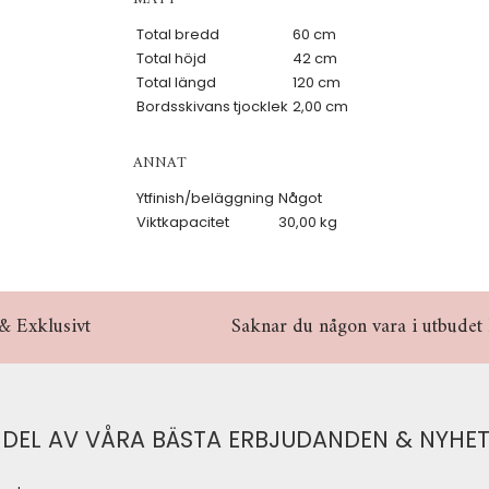
Total bredd
60 cm
Total höjd
42 cm
Total längd
120 cm
Bordsskivans tjocklek
2,00 cm
ANNAT
Ytfinish/beläggning
Något
Viktkapacitet
30,00 kg
& Exklusivt
Saknar du någon vara i utbudet hö
 DEL AV VÅRA BÄSTA ERBJUDANDEN & NYHET