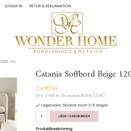
LOGGA IN
RETUR & REKLAMATION
120x60 Cm
Catania Soffbord Beige 1
2 690 kr
Ord.
3 490 kr
. Du sparar
800 kr
(
23
%)
Lagervara. Skickas inom 2-5 dagar.
LÄGG I VARUKORGEN
Produktbeskrivning: