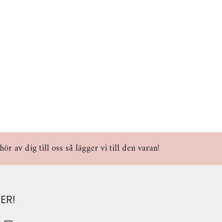
r av dig till oss så lägger vi till den varan!
ER!