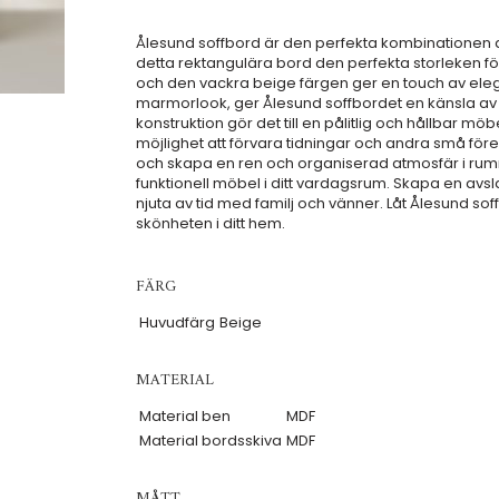
Ålesund soffbord är den perfekta kombinationen av
detta rektangulära bord den perfekta storleken fö
och den vackra beige färgen ger en touch av elega
marmorlook, ger Ålesund soffbordet en känsla av lyx
konstruktion gör det till en pålitlig och hållbar möb
möjlighet att förvara tidningar och andra små förem
och skapa en ren och organiserad atmosfär i rumme
funktionell möbel i ditt vardagsrum. Skapa en a
njuta av tid med familj och vänner. Låt Ålesund soff
skönheten i ditt hem.
FÄRG
Huvudfärg
Beige
MATERIAL
Material ben
MDF
Material bordsskiva
MDF
MÅTT