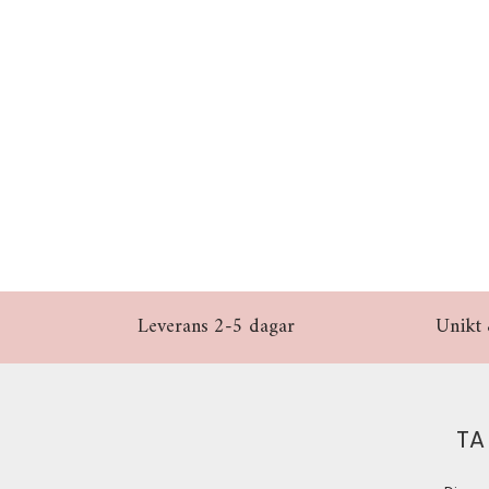
Leverans 2-5 dagar
Unikt 
TA