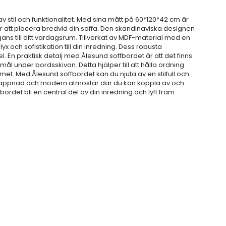
 stil och funktionalitet. Med sina mått på 60*120*42 cm är
r att placera bredvid din soffa. Den skandinaviska designen
ns till ditt vardagsrum. Tillverkat av MDF-material med en
 och sofistikation till din inredning. Dess robusta
el. En praktisk detalj med Ålesund soffbordet är att det finns
ål under bordsskivan. Detta hjälper till att hålla ordning
t. Med Ålesund soffbordet kan du njuta av en stilfull och
vslappnad och modern atmosfär där du kan koppla av och
bordet bli en central del av din inredning och lyft fram