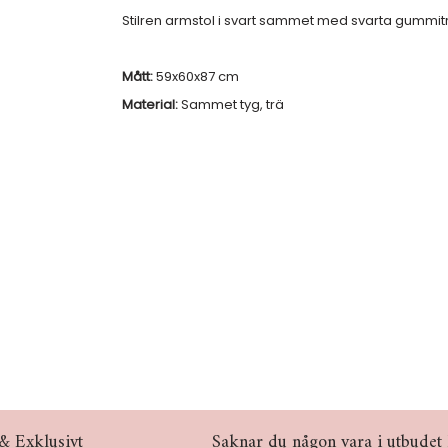
Stilren armstol i svart sammet med svarta gummitr
Mått:
59x60x87 cm
Material:
Sammet tyg, trä
& Exklusivt
Saknar du någon vara i utbudet hö