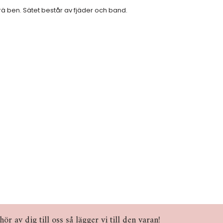
ä ben. Sätet består av fjäder och band.
r av dig till oss så lägger vi till den varan!