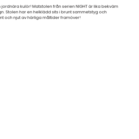
 jordnära kulör! Matstolen från serien NIGHT är lika bekväm
. Stolen har en helklädd sits i brunt sammetstyg och
vämt och njut av härliga måltider framöver!