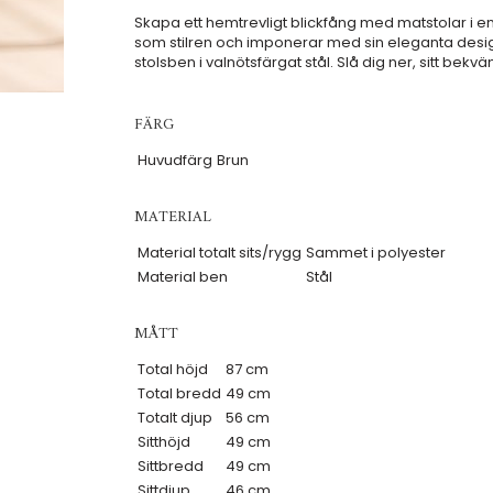
Skapa ett hemtrevligt blickfång med matstolar i en
som stilren och imponerar med sin eleganta design
stolsben i valnötsfärgat stål. Slå dig ner, sitt bek
FÄRG
Huvudfärg
Brun
MATERIAL
Material totalt sits/rygg
Sammet i polyester
Material ben
Stål
MÅTT
Total höjd
87 cm
Total bredd
49 cm
Totalt djup
56 cm
Sitthöjd
49 cm
Sittbredd
49 cm
Sittdjup
46 cm