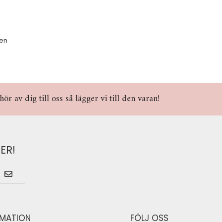
ben
r av dig till oss så lägger vi till den varan!
ER!
RMATION
FÖLJ OSS