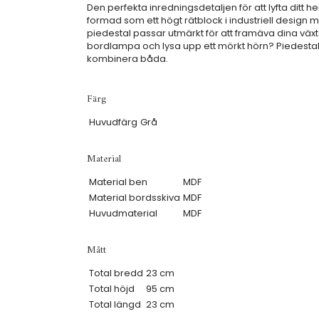
Den perfekta inredningsdetaljen för att lyfta ditt h
formad som ett högt rätblock i industriell design me
piedestal passar utmärkt för att framäva dina växt
bordlampa och lysa upp ett mörkt hörn? Piedestalen 
kombinera båda.
Färg
Huvudfärg
Grå
Material
Material ben
MDF
Material bordsskiva
MDF
Huvudmaterial
MDF
Mått
Total bredd
23 cm
Total höjd
95 cm
Total längd
23 cm