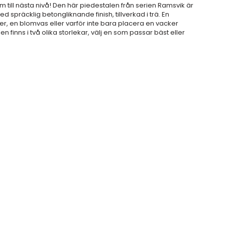
em till nästa nivå! Den här piedestalen från serien Ramsvik är
d spräcklig betongliknande finish, tillverkad i trä. En
er, en blomvas eller varför inte bara placera en vacker
finns i två olika storlekar, välj en som passar bäst eller