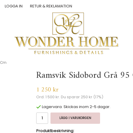
LOGGA IN
RETUR & REKLAMATION
5 Cm
Ramsvik Sidobord Grå 95
1 250 kr
Ord.
1 500 kr
. Du sparar
250 kr
(
17
%)
Lagervara. Skickas inom 2-5 dagar.
LÄGG I VARUKORGEN
Produktbeskrivning: