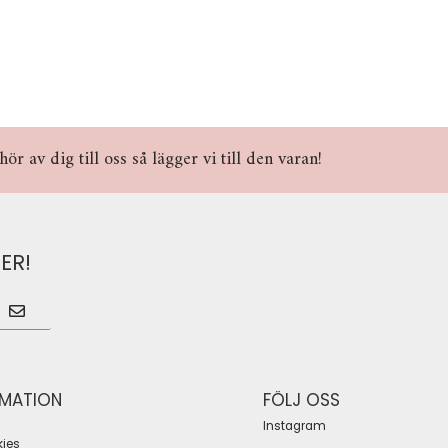
r av dig till oss så lägger vi till den varan!
ER!
RMATION
FÖLJ OSS
Instagram
ies