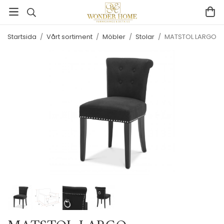
Startsida
/
Vårt sortiment
/
Möbler
/
Stolar
/
MATSTOL LARGO