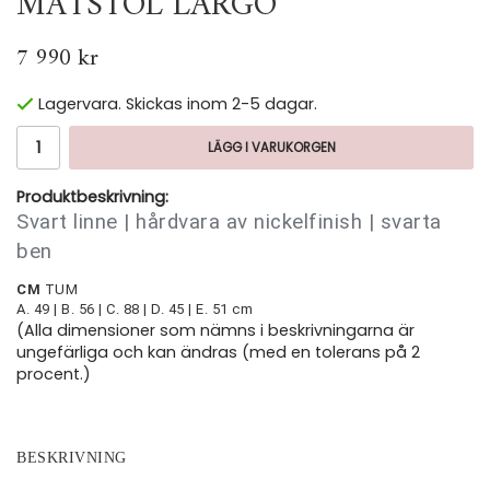
MATSTOL LARGO
7 990 kr
Lagervara. Skickas inom 2-5 dagar.
LÄGG I VARUKORGEN
Produktbeskrivning:
Svart linne |
hårdvara av nickelfinish |
svarta
ben
CM
TUM
A. 49 |
B. 56 |
C. 88 |
D. 45 |
E. 51 cm
(Alla dimensioner som nämns i beskrivningarna är
ungefärliga och kan ändras (med en tolerans på 2
procent.)
BESKRIVNING