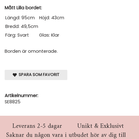
Mått Lilla bordet:
Längd: 95cm
Höjd: 43cm
Bredd: 49,5cm
Färg: Svart
Glas: Klar
Borden är omonterade.
SPARA SOM FAVORIT
Artikelnummer:
SE8825
Leverans 2-5 dagar
Unikt & Exklusivt
Saknar du någon vara i utbudet hör av dig till