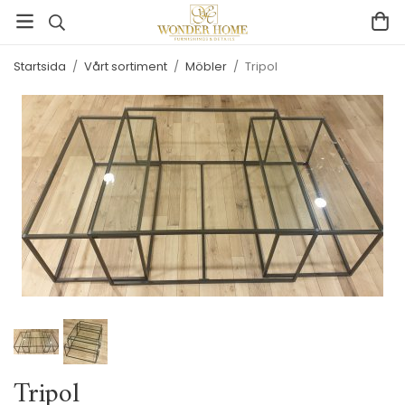
Startsida
/
Vårt sortiment
/
Möbler
/
Tripol
Tripol