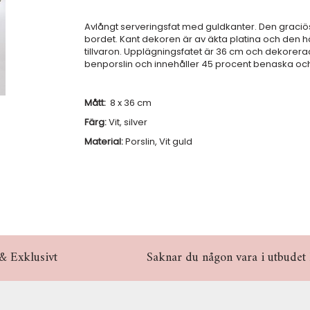
Avlångt serveringsfat med guldkanter. Den graciö
bordet. Kant dekoren är av äkta platina och den hä
tillvaron. Upplägningsfatet är 36 cm och dekorerad 
benporslin och innehåller 45 procent benaska oc
Mått:
8 x 36 cm
Färg:
Vit, silver
Material:
Porslin, Vit guld
& Exklusivt
Saknar du någon vara i utbudet hö