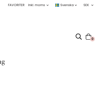
FAVORITER
0
ng