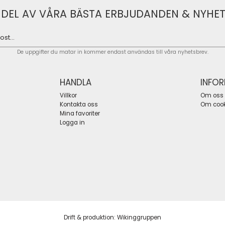
 DEL AV VÅRA BÄSTA ERBJUDANDEN & NYHET
De uppgifter du matar in kommer endast användas till våra nyhetsbrev.
HANDLA
INFO
Villkor
Om oss
Kontakta oss
Om cook
Mina favoriter
Logga in
Drift & produktion:
Wikinggruppen