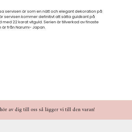
sa servisen är som en nätt och elegant dekoration på
r servisen kommer definitivt att sätta guldkant på
med 22 karat vitguld. Serien är tillverkad av finaste
h är från Narumi- Japan.
r av dig till oss så lägger vi till den varan!