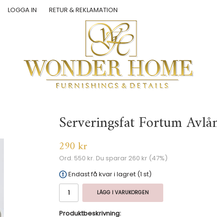
LOGGA IN
RETUR & REKLAMATION
Serveringsfat Fortum Avlå
290 kr
Ord.
550 kr
. Du sparar
260 kr
(
47
%)
Endast få kvar i lagret (1 st)
LÄGG I VARUKORGEN
Produktbeskrivning: