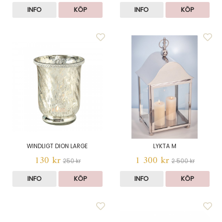
INFO
KÖP
INFO
KÖP
WINDLIGT DION LARGE
LYKTA M
130 kr
1 300 kr
250 kr
2 500 kr
INFO
KÖP
INFO
KÖP