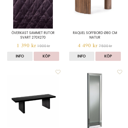
ÖVERKAST SAMMET RUTOR
RAQUEL SOFFBORD Ø80 CM
SVART 270X270
NATUR
1 390 kr
4 490 kr
1 900 kr
7 500 kr
INFO
KÖP
INFO
KÖP