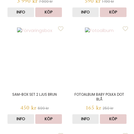
3 990 kr
590 kr
7 900 kr
1 190 kr
INFO
KÖP
INFO
KÖP
SAM-BOX SET 2 LJUS BRUN
FOTOALBUM BABY POLKA DOT
BLÅ
450 kr
165 kr
699 kr
250 kr
INFO
KÖP
INFO
KÖP