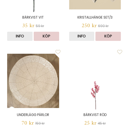
BÄRKVIST VIT
KRISTALLHÄNGE SET/3
35 kr
250 kr
59 kr
690 kr
INFO
KÖP
INFO
KÖP
UNDERLÄGG PÄRLOR
BÄRKVIST RÖD
70 kr
25 kr
159 kr
45 kr