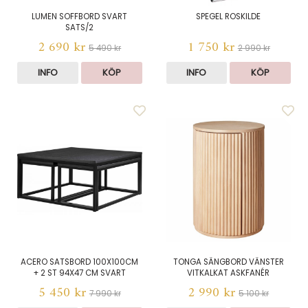
LUMEN SOFFBORD SVART
SPEGEL ROSKILDE
SATS/2
2 690 kr
1 750 kr
5 490 kr
2 990 kr
INFO
KÖP
INFO
KÖP
ACERO SATSBORD 100X100CM
TONGA SÄNGBORD VÄNSTER
+ 2 ST 94X47 CM SVART
VITKALKAT ASKFANÉR
5 450 kr
2 990 kr
7 990 kr
5 100 kr