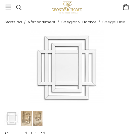
Startsida
/
Vårt sortiment
/
Speglar & Klockor
/
Spegel Unik