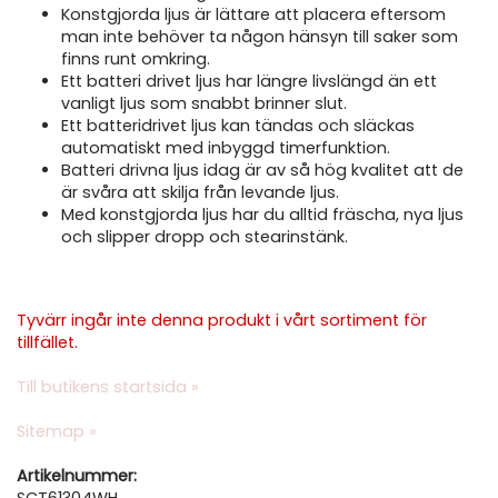
Konstgjorda ljus är lättare att placera eftersom
man inte behöver ta någon hänsyn till saker som
finns runt omkring.
Ett batteri drivet ljus har längre livslängd än ett
vanligt ljus som snabbt brinner slut.
Ett batteridrivet ljus kan tändas och släckas
automatiskt med inbyggd timerfunktion.
Batteri drivna ljus idag är av så hög kvalitet att de
är svåra att skilja från levande ljus.
Med konstgjorda ljus har du alltid fräscha, nya ljus
och slipper dropp och stearinstänk.
Tyvärr ingår inte denna produkt i vårt sortiment för
tillfället.
Till butikens startsida »
Sitemap »
Artikelnummer:
SCT61304WH