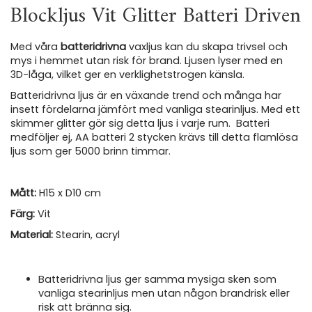
Blockljus Vit Glitter Batteri Driven
Med våra
batteridrivna
vaxljus kan du skapa trivsel och
mys i hemmet utan risk för brand. Ljusen lyser med en
3D-låga, vilket ger en verklighetstrogen känsla.
Batteridrivna ljus är en växande trend och många har
insett fördelarna jämfört med vanliga stearinljus. Med ett
skimmer glitter gör sig detta ljus i varje rum. Batteri
medföljer ej, AA batteri 2 stycken krävs till detta flamlösa
ljus som ger 5000 brinn timmar.
Mått:
H15 x D10 cm
Färg:
Vit
Material:
Stearin, acryl
Batteridrivna ljus ger samma mysiga sken som
vanliga stearinljus men utan någon brandrisk eller
risk att bränna sig.