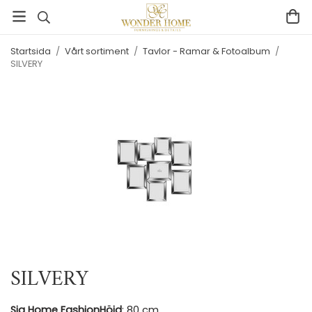
Startsida
/
Vårt sortiment
/
Tavlor - Ramar & Fotoalbum
/
SILVERY
SILVERY
Sia Home Fashion
Höjd
: 80 cm