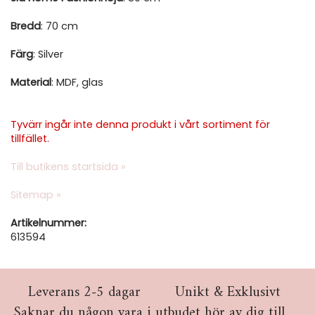
Bredd
: 70 cm
Färg
: Silver
Material
: MDF, glas
Tyvärr ingår inte denna produkt i vårt sortiment för
tillfället.
Till butikens startsida »
Sitemap »
Artikelnummer:
613594
Leverans 2-5 dagar
Unikt & Exklusivt
Saknar du någon vara i utbudet hör av dig till