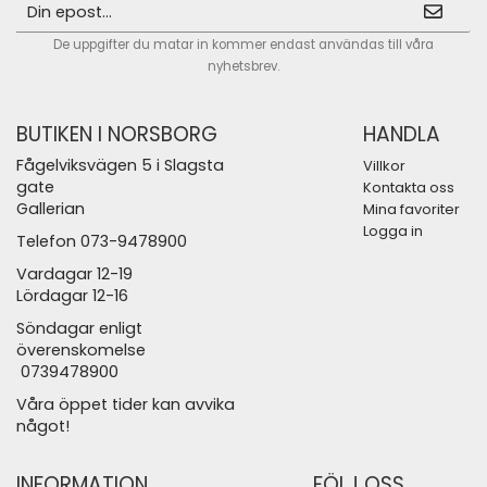
De uppgifter du matar in kommer endast användas till våra
nyhetsbrev.
BUTIKEN I NORSBORG
HANDLA
Fågelviksvägen 5 i Slagsta
Villkor
gate
Kontakta oss
Gallerian
Mina favoriter
Logga in
Telefon 073-9478900
Vardagar 12-19
Lördagar 12-16
Söndagar enligt
överenskomelse
0739478900
Våra öppet tider kan avvika
något!
INFORMATION
FÖLJ OSS