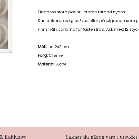
Eleganta stora pärlor i creme färgad nyans.
Kan dekoreras i glas/vas eller på julgranen som gi
Finns hål i pärlorna för fäste i tråd. Ask med 12 styc
Mått:
ca 2x2 cm
Färg:
Creme
Material:
Acryl
& Exklusivt
Saknar du någon vara i utbudet hö