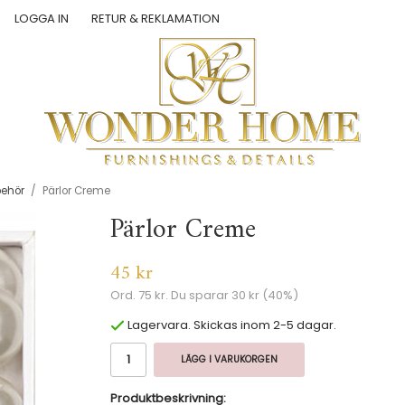
LOGGA IN
RETUR & REKLAMATION
behör
/
Pärlor Creme
Pärlor Creme
45 kr
Ord.
75 kr
. Du sparar
30 kr
(
40
%)
Lagervara. Skickas inom 2-5 dagar.
LÄGG I VARUKORGEN
Produktbeskrivning: