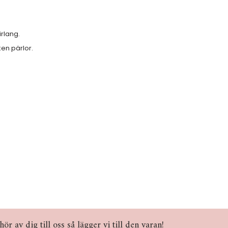
rlang.
ken pärlor.
r av dig till oss så lägger vi till den varan!