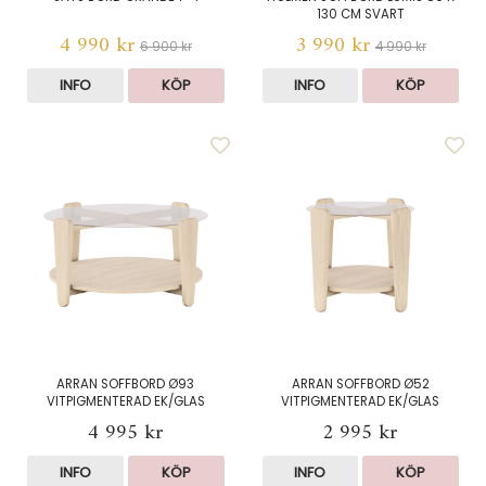
130 CM SVART
4 990 kr
3 990 kr
6 900 kr
4 990 kr
INFO
KÖP
INFO
KÖP
ARRAN SOFFBORD Ø93
ARRAN SOFFBORD Ø52
VITPIGMENTERAD EK/GLAS
VITPIGMENTERAD EK/GLAS
4 995 kr
2 995 kr
INFO
KÖP
INFO
KÖP