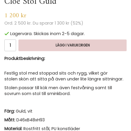
Cloe Stol Guld
1 200 kr
Ord.
2 500 kr
. Du sparar
1 300 kr
(
52
%)
Lagervara. Skickas inom 2-5 dagar.
LÄGG I VARUKORGEN
Produktbeskrivning:
Festlig stol med stoppad sits och rygg, vilket gör
stolen skön att sitta på även under lite längre sittningar.
Stolen passar till kök men även festvåning samt till
sovrum som stol till sminkbord.
Färg:
Guld, vit
Mått:
D46xB48xH93
Material:
Rostfritt stål, PU konstläder