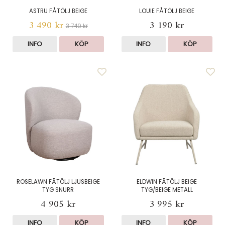
ASTRU FÅTÖLJ BEIGE
LOUIE FÅTÖLJ BEIGE
3 490 kr
3 190 kr
3 749 kr
INFO
KÖP
INFO
KÖP
ROSELAWN FÅTÖLJ LJUSBEIGE
ELDWIN FÅTÖLJ BEIGE
TYG SNURR
TYG/BEIGE METALL
4 905 kr
3 995 kr
INFO
KÖP
INFO
KÖP