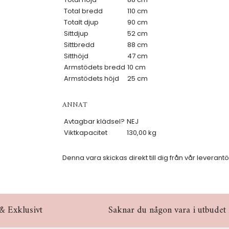
Total bredd
110 cm
Totalt djup
90 cm
Sittdjup
52 cm
Sittbredd
88 cm
Sitthöjd
47 cm
Armstödets bredd
10 cm
Armstödets höjd
25 cm
ANNAT
Avtagbar klädsel?
NEJ
Viktkapacitet
130,00 kg
Denna vara skickas direkt till dig från vår leverantö
& Exklusivt
Saknar du någon vara i utbudet hö