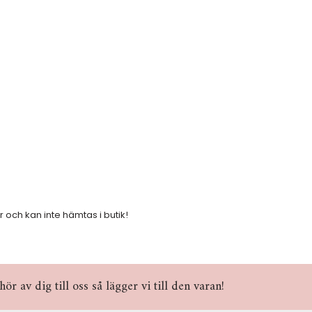
r och kan inte hämtas i butik!
r av dig till oss så lägger vi till den varan!