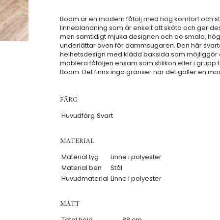
Boom är en modern fåtölj med hög komfort och stil
linneblandning som är enkelt att sköta och ger de
men samtidigt mjuka designen och de smala, höga
underlättar även för dammsugaren. Den här svarta 
helhetsdesign med klädd baksida som möjliggör att 
möblera fåtöljen ensam som stilikon eller i grupp 
Boom. Det finns inga gränser när det gäller en m
FÄRG
Huvudfärg
Svart
MATERIAL
Material tyg
Linne i polyester
Material ben
Stål
Huvudmaterial
Linne i polyester
MÅTT
Total höjd
88 cm