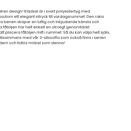
ren design! Klädsel är i svart polyestertyg med
ssutom ett elegant intryck till vardagsrummet. Den raka
 benen skapar en luftig och inbjudande känsla och
fåtöljen har helt enkelt en otroligt genomtänkt
placera fåtöljen mitt i rummet. Så du kan välja helt själv,
tillsammans med vår 3-sitssoffa som också finns i serien
odern och tidlös möbel som denna!