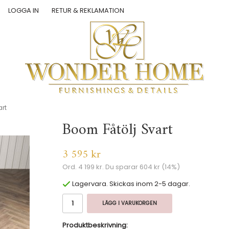
LOGGA IN
RETUR & REKLAMATION
art
Boom Fåtölj Svart
3 595 kr
Ord.
4 199 kr
. Du sparar
604 kr
(
14
%)
Lagervara. Skickas inom 2-5 dagar.
LÄGG I VARUKORGEN
Produktbeskrivning: