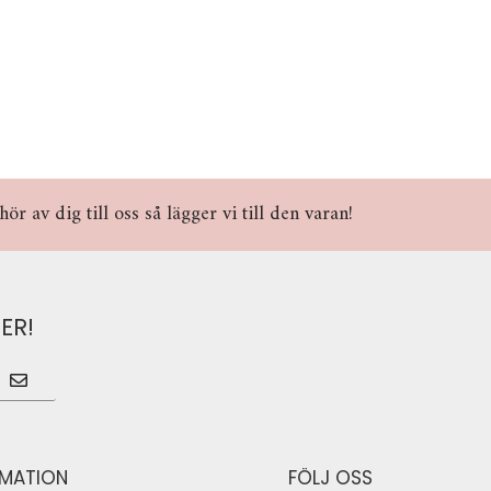
r av dig till oss så lägger vi till den varan!
ER!
RMATION
FÖLJ OSS