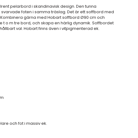
tilrent pelarbord i skandinavisk design. Den tunna
svarvade foten i samma träslag. Det är ett soffbord med
er. Kombinera gärna med Hobart soffbord Ø90 cm och
 t o m tre bord, och skapa en härlig dynamik. Soffbordet
 hållbart val. Hobart finns även i vitpigmenterad ek.
cm
are och fot i massiv ek.