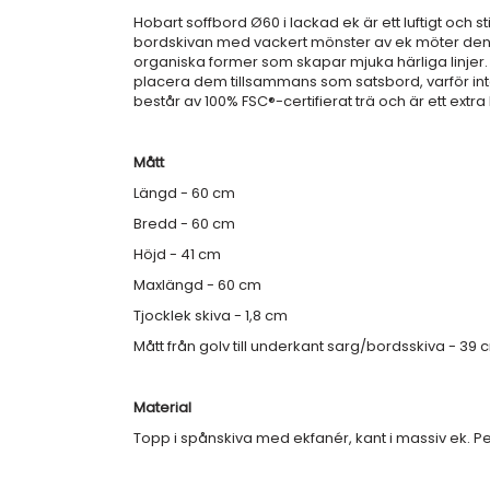
Hobart soffbord Ø60 i lackad ek är ett luftigt och s
bordskivan med vackert mönster av ek möter den 
organiska former som skapar mjuka härliga linj
placera dem tillsammans som satsbord, varför inte
består av 100% FSC®-certifierat trä och är ett extra
Mått
Längd - 60 cm
Bredd - 60 cm
Höjd - 41 cm
Maxlängd - 60 cm
Tjocklek skiva - 1,8 cm
Mått från golv till underkant sarg/bordsskiva - 39 
Material
Topp i spånskiva med ekfanér, kant i massiv ek. Pel