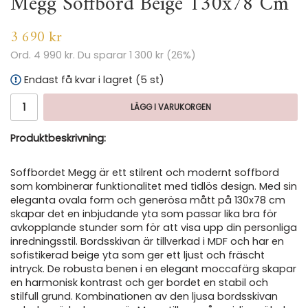
Megg Soffbord Beige 130x78 Cm
3 690 kr
Ord.
4 990 kr
. Du sparar
1 300 kr
(
26
%)
Endast få kvar i lagret (5 st)
LÄGG I VARUKORGEN
Produktbeskrivning:
Soffbordet Megg är ett stilrent och modernt soffbord
som kombinerar funktionalitet med tidlös design. Med sin
eleganta ovala form och generösa mått på 130x78 cm
skapar det en inbjudande yta som passar lika bra för
avkopplande stunder som för att visa upp din personliga
inredningsstil. Bordsskivan är tillverkad i MDF och har en
sofistikerad beige yta som ger ett ljust och fräscht
intryck. De robusta benen i en elegant moccafärg skapar
en harmonisk kontrast och ger bordet en stabil och
stilfull grund. Kombinationen av den ljusa bordsskivan