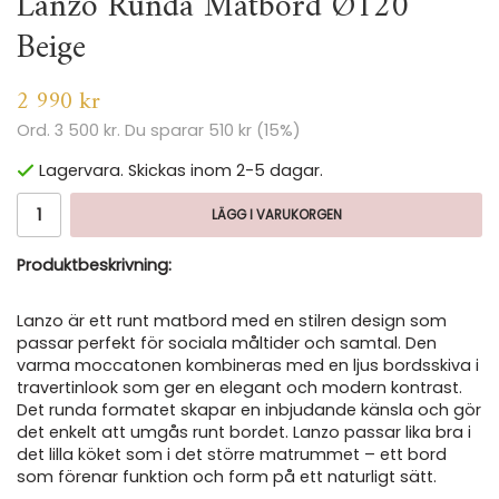
Lanzo Runda Matbord Ø120
Beige
2 990 kr
Ord.
3 500 kr
. Du sparar
510 kr
(
15
%)
Lagervara. Skickas inom 2-5 dagar.
LÄGG I VARUKORGEN
Produktbeskrivning:
Lanzo är ett runt matbord med en stilren design som
passar perfekt för sociala måltider och samtal. Den
varma moccatonen kombineras med en ljus bordsskiva i
travertinlook som ger en elegant och modern kontrast.
Det runda formatet skapar en inbjudande känsla och gör
det enkelt att umgås runt bordet. Lanzo passar lika bra i
det lilla köket som i det större matrummet – ett bord
som förenar funktion och form på ett naturligt sätt.