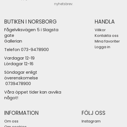
nyhetsbrev.
BUTIKEN I NORSBORG
HANDLA
Fågelviksvägen 5 i Slagsta
Villkor
gate
Kontakta oss
Gallerian
Mina favoriter
Logga in
Telefon 073-9478900
Vardagar 12-19
Lördagar 12-16
Söndagar enligt
överenskomelse
0739478900
Våra öppet tider kan avvika
något!
INFORMATION
FÖLJ OSS
Om oss
Instagram
Om cookies